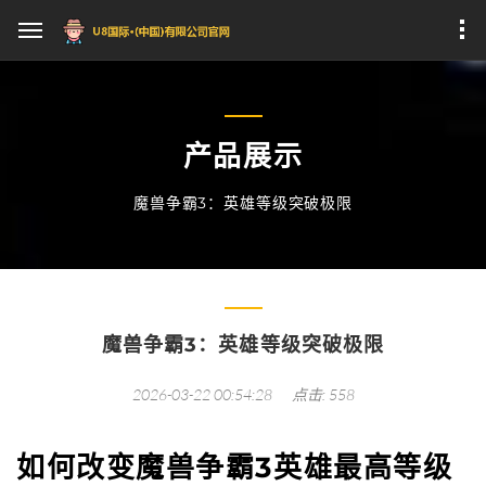
产品展示
魔兽争霸3：英雄等级突破极限
魔兽争霸3：英雄等级突破极限
2026-03-22 00:54:28
点击: 558
如何改变魔兽争霸3英雄最高等级