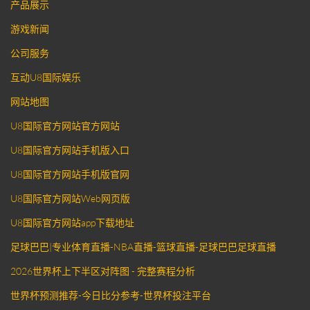
产品展示
游戏新闻
公司服务
互动U8国际娱乐
网站地图
U8国际官方网站官方网站
U8国际官方网站手机版入口
U8国际官方网站手机版官网
U8国际官方网站Web网页版
U8国际官方网站app下载地址
足球巴巴|专业体育直播-NBA直播-篮球直播-足球巴巴足球直播
2026世界杯上下半区对阵图 - 完整赛程分析
世界杯预测推荐-今日比分参考-世界杯投注平台