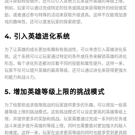
战斗获取经验值外，还可以引入其他方式来提升英雄的等级上限。
例如，玩家可以通过完成特定的任务或挑战来获得额外的经验值奖
励，或者通过参与特殊的活动来获取升级道具。这样不仅能增加游
戏的趣味性，还可以激发玩家的探索欲望。
4. 引入英雄进化系统
为了让英雄的成长更加有趣和有挑战性，可以考虑引入英雄进化系
统。这个系统可以让玩家通过特定的条件或任务来解锁英雄的进化
形态，每个进化形态都对应着不同的技能和属性提升。这样一来，
玩家不仅可以提升英雄的最高等级，还可以通过进化来获得更强大
的能力和战斗力。
5. 增加英雄等级上限的挑战模式
为了给那些追求极限挑战的玩家提供更多的乐趣，可以增加一些英
雄等级上限的挑战模式。这些挑战模式可以设定更高的英雄等级上
限，并提供更多的奖励和挑战。玩家需要通过完成一系列的任务或
战斗来逐步提升英雄的等级上限，同时也需要面对更加强大的敌人
和难度。这样一来，玩家在追求更高等级的同时也能享受到更具挑