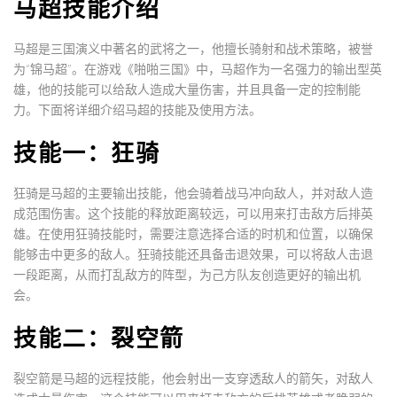
马超技能介绍
马超是三国演义中著名的武将之一，他擅长骑射和战术策略，被誉
为“锦马超”。在游戏《啪啪三国》中，马超作为一名强力的输出型英
雄，他的技能可以给敌人造成大量伤害，并且具备一定的控制能
力。下面将详细介绍马超的技能及使用方法。
技能一：狂骑
狂骑是马超的主要输出技能，他会骑着战马冲向敌人，并对敌人造
成范围伤害。这个技能的释放距离较远，可以用来打击敌方后排英
雄。在使用狂骑技能时，需要注意选择合适的时机和位置，以确保
能够击中更多的敌人。狂骑技能还具备击退效果，可以将敌人击退
一段距离，从而打乱敌方的阵型，为己方队友创造更好的输出机
会。
技能二：裂空箭
裂空箭是马超的远程技能，他会射出一支穿透敌人的箭矢，对敌人