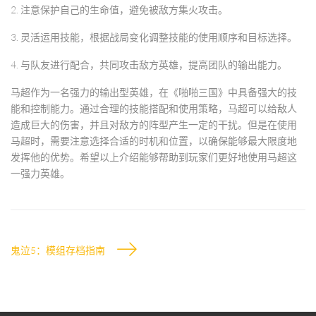
2. 注意保护自己的生命值，避免被敌方集火攻击。
3. 灵活运用技能，根据战局变化调整技能的使用顺序和目标选择。
4. 与队友进行配合，共同攻击敌方英雄，提高团队的输出能力。
马超作为一名强力的输出型英雄，在《啪啪三国》中具备强大的技
能和控制能力。通过合理的技能搭配和使用策略，马超可以给敌人
造成巨大的伤害，并且对敌方的阵型产生一定的干扰。但是在使用
马超时，需要注意选择合适的时机和位置，以确保能够最大限度地
发挥他的优势。希望以上介绍能够帮助到玩家们更好地使用马超这
一强力英雄。
鬼泣5：模组存档指南