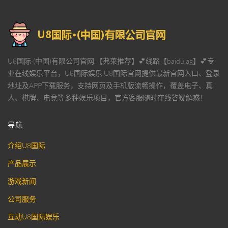
U8国际·(中国)有限公司官网,【弗莱推荐】💕线路【baidu.ag】💕专
业在线娱乐平台，U8国际娱乐,U8国际官网提供最新官网入口、登录
地址及APP下载服务，支持网页及手机版流畅操作，覆盖电子、真
人、棋牌、电竞等多种娱乐项目，官方客服随时在线答疑解惑！
导航
介绍U8国际
产品展示
游戏新闻
公司服务
互动U8国际娱乐