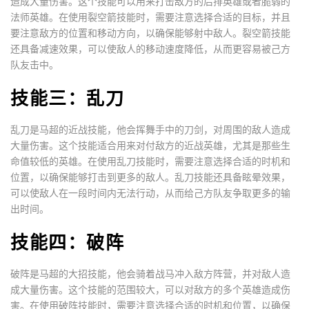
造成大量伤害。这个技能可以用来打击敌方的后排英雄或者脆弱的
法师英雄。在使用裂空箭技能时，需要注意选择合适的目标，并且
要注意敌方的位置和移动方向，以确保能够射中敌人。裂空箭技能
还具备减速效果，可以使敌人的移动速度降低，从而更容易被己方
队友击中。
技能三：乱刀
乱刀是马超的近战技能，他会挥舞手中的刀剑，对周围的敌人造成
大量伤害。这个技能适合用来对付敌方的近战英雄，尤其是那些生
命值较低的英雄。在使用乱刀技能时，需要注意选择合适的时机和
位置，以确保能够打击到更多的敌人。乱刀技能还具备眩晕效果，
可以使敌人在一段时间内无法行动，从而给己方队友争取更多的输
出时间。
技能四：破阵
破阵是马超的大招技能，他会骑着战马冲入敌方阵营，并对敌人造
成大量伤害。这个技能的范围较大，可以对敌方的多个英雄造成伤
害。在使用破阵技能时，需要注意选择合适的时机和位置，以确保